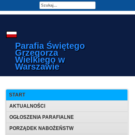
Parafia Świętego
Grzegorza
Wielkiego w
Warszawie
START
AKTUALNOŚCI
OGŁOSZENIA PARAFIALNE
PORZĄDEK NABOŻEŃSTW