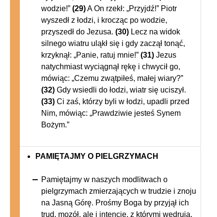
wodzie!”
(29)
A On rzekł: „Przyjdź!” Piotr
wyszedł z łodzi, i krocząc po wodzie,
przyszedł do Jezusa.
(30)
Lecz na widok
silnego wiatru uląkł się i gdy zaczął tonąć,
krzyknął: „Panie, ratuj mnie!”
(31)
Jezus
natychmiast wyciągnął rękę i chwycił go,
mówiąc: „Czemu zwątpiłeś, małej wiary?”
(32)
Gdy wsiedli do łodzi, wiatr się uciszył.
(33)
Ci zaś, którzy byli w łodzi, upadli przed
Nim, mówiąc: „Prawdziwie jesteś Synem
Bożym.”
PAMIĘTAJMY O PIELGRZYMACH
Pamiętajmy w naszych modlitwach o
pielgrzymach zmierzających w trudzie i znoju
na Jasną Górę. Prośmy Boga by przyjął ich
trud, mozół, ale i intencje, z którymi wędrują.