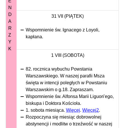
E
N
D
31 VII (PIĄTEK)
A
R
Wspomnienie św. Ignacego z Loyoli,
Z
kapłana.
Y
K
1 VIII (SOBOTA)
82. rocznica wybuchu Powstania
Warszawskiego. W naszej parafii Msza
święta w intencji poległych w Powstaniu
Warszawskim o g.18. Zapraszam.
Wspomnienie św. Alfonsa Marii Liguori'ego,
biskupa i Doktora Kościoła.
1. sobota miesiąca.
Więcej
.
Więcej2
.
Rozpoczyna się miesiąc dobrowolnej
abstynencji i modlitw o trzeźwość w naszej