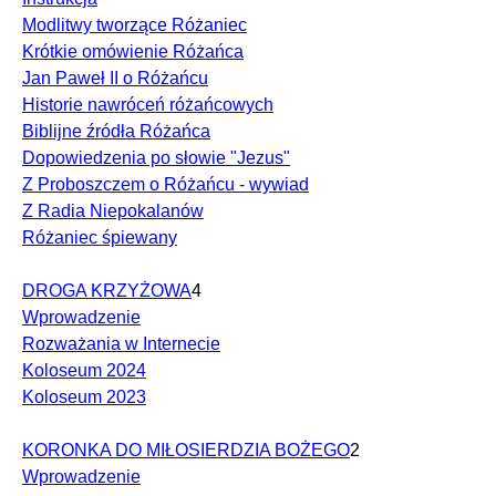
Modlitwy tworzące Różaniec
Krótkie omówienie Różańca
Jan Paweł II o Różańcu
Historie nawróceń różańcowych
Biblijne źródła Różańca
Dopowiedzenia po słowie "Jezus"
Z Proboszczem o Różańcu - wywiad
Z Radia Niepokalanów
Różaniec śpiewany
DROGA KRZYŻOWA
4
Wprowadzenie
Rozważania w Internecie
Koloseum 2024
Koloseum 2023
KORONKA DO MIŁOSIERDZIA BOŻEGO
2
Wprowadzenie