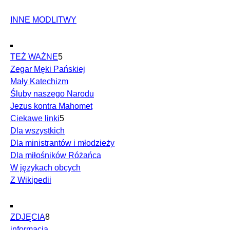
INNE MODLITWY
TEŻ WAŻNE
5
Zegar Męki Pańskiej
Mały Katechizm
Śluby naszego Narodu
Jezus kontra Mahomet
Ciekawe linki
5
Dla wszystkich
Dla ministrantów i młodzieży
Dla miłośników Różańca
W językach obcych
Z Wikipedii
ZDJĘCIA
8
informacja