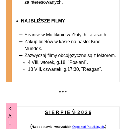
zainteresowanych.
NAJBLIŻSZE FILMY
Seanse w Multikinie w Złotych Tarasach.
Zakup biletów w kasie na hasło: Kino
Mundek.
Zazwyczaj filmy obcojęzyczne są z lektorem.
4 VIII, wtorek, g.18, "Posłani".
13 VIII, czwartek, g.17:30, "Reagan".
* * *
K
S I E R P I E Ń- 2 0 2 6
A
L
(
)
Na podstawie: wszystkich
Ogłoszeń Parafialnych
.