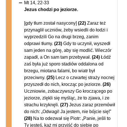
Mt 14, 22-33
Jezus chodzi po jeziorze.
[gdy tłum został nasycony]
(22)
Zaraz też
przynaglił uczniów, żeby wsiedli do łodzi i
wyprzedzili Go na drugi brzeg, zanim
odprawi tłumy.
(23)
Gdy to uczynił, wyszedł
sam jeden na górę, aby się modlić. Wieczór
zapadł, a On sam tam przebywał.
(24)
Łódź
zaś była już sporo stadiów oddalona od
brzegu, miotana falami, bo wiatr był
przeciwny.
(25)
Lecz o czwartej straży nocnej
przyszedł do nich, krocząc po jeziorze.
(26)
Uczniowie, zobaczywszy Go kroczącego po
jeziorze, zlękli się myśląc, że to zjawa, i ze
strachu krzyknęli.
(27)
Jezus zaraz przemówił
do nich: „Odwagi! Ja jestem, nie bójcie się!”
(28)
Na to odezwał się Piotr: „Panie, jeśli to
Ty jesteś, każ mi przyjść do siebie po