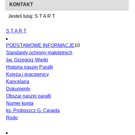
KONTAKT
Jesteś tutaj:
S T A R T
S T A R T
PODSTAWOWE INFORMACJE
10
Standardy ochrony małoletnich
św. Grzegorz Wielki
Historia naszej Parafii
Księża i pracownicy
Kancelaria
Dokumenty
Obszar naszej parafii
Numer konta
ks. Proboszcz G. Cwajda
Rodo