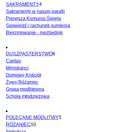
SAKRAMENTY
4
Sakramenty w naszej parafii
Pierwsza Komunia Święta
Spowiedź i rachunek sumienia
Bierzmowanie - niezbędnik
DUSZPASTERSTWO
6
Caritas
Ministranci
Domowy Kościół
Żywy Różaniec
Grupa modlitewna
Schola młodzieżowa
POLECANE MODLITWY
5
RÓŻANIEC
10
Instrukcja