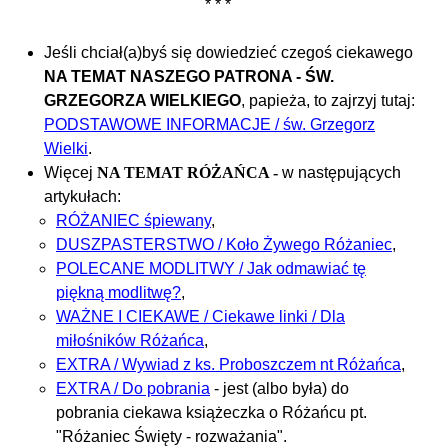
* * *
Jeśli chciał(a)byś się dowiedzieć czegoś ciekawego
NA TEMAT NASZEGO PATRONA - ŚW.
GRZEGORZA WIELKIEGO
, papieża, to zajrzyj tutaj:
PODSTAWOWE INFORMACJE / św. Grzegorz
Wielki
.
Więcej
NA TEMAT RÓŻAŃCA -
w następujących
artykułach:
RÓŻANIEC śpiewany
,
DUSZPASTERSTWO / Koło Żywego Różaniec
,
POLECANE MODLITWY / Jak odmawiać tę
piękną modlitwę?
,
WAŻNE I CIEKAWE / Ciekawe linki / Dla
miłośników Różańca
,
EXTRA / Wywiad z ks. Proboszczem nt Różańca
,
EXTRA / Do pobrania
- jest (albo była) do
pobrania ciekawa książeczka o Różańcu pt.
"Różaniec Święty - rozważania".