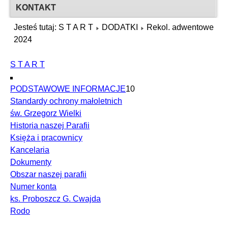
KONTAKT
Jesteś tutaj:
S T A R T
DODATKI
Rekol. adwentowe
2024
S T A R T
PODSTAWOWE INFORMACJE
10
Standardy ochrony małoletnich
św. Grzegorz Wielki
Historia naszej Parafii
Księża i pracownicy
Kancelaria
Dokumenty
Obszar naszej parafii
Numer konta
ks. Proboszcz G. Cwajda
Rodo