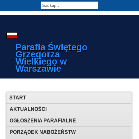
Parafia Świętego
Grzegorza
Wielkiego w
Warszawie
START
AKTUALNOŚCI
OGŁOSZENIA PARAFIALNE
PORZĄDEK NABOŻEŃSTW