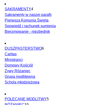
SAKRAMENTY
4
Sakramenty w naszej parafii
Pierwsza Komunia Święta
Spowiedź i rachunek sumienia
Bierzmowanie - niezbędnik
DUSZPASTERSTWO
6
Caritas
Ministranci
Domowy Kościół
Żywy Różaniec
Grupa modlitewna
Schola młodzieżowa
POLECANE MODLITWY
5
RÓŻANIEC
10