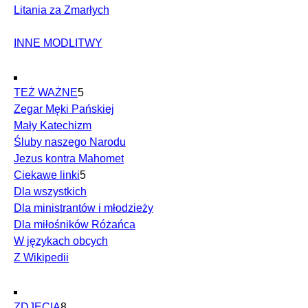
Litania za Zmarłych
INNE MODLITWY
TEŻ WAŻNE
5
Zegar Męki Pańskiej
Mały Katechizm
Śluby naszego Narodu
Jezus kontra Mahomet
Ciekawe linki
5
Dla wszystkich
Dla ministrantów i młodzieży
Dla miłośników Różańca
W językach obcych
Z Wikipedii
ZDJĘCIA
8