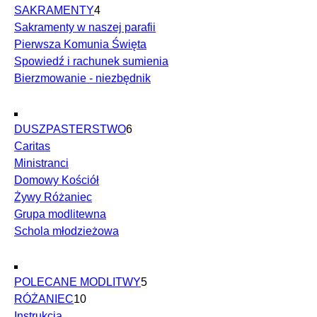
SAKRAMENTY
4
Sakramenty w naszej parafii
Pierwsza Komunia Święta
Spowiedź i rachunek sumienia
Bierzmowanie - niezbędnik
DUSZPASTERSTWO
6
Caritas
Ministranci
Domowy Kościół
Żywy Różaniec
Grupa modlitewna
Schola młodzieżowa
POLECANE MODLITWY
5
RÓŻANIEC
10
Instrukcja