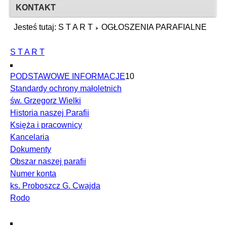
KONTAKT
Jesteś tutaj:
S T A R T
OGŁOSZENIA PARAFIALNE
S T A R T
PODSTAWOWE INFORMACJE
10
Standardy ochrony małoletnich
św. Grzegorz Wielki
Historia naszej Parafii
Księża i pracownicy
Kancelaria
Dokumenty
Obszar naszej parafii
Numer konta
ks. Proboszcz G. Cwajda
Rodo