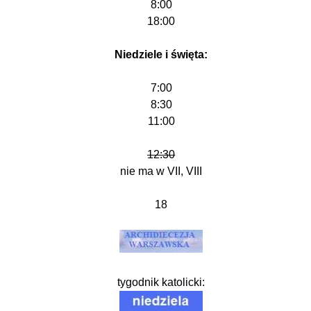
8:00
18:00
Niedziele i święta:
7:00
8:30
11:00
12:30
nie ma w VII, VIII
18
tygodnik katolicki: