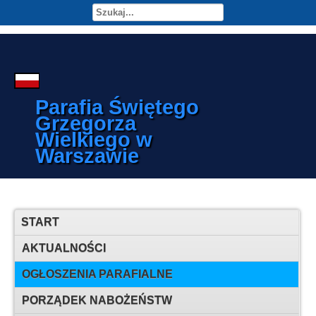
Parafia Świętego
Grzegorza
Wielkiego w
Warszawie
START
AKTUALNOŚCI
OGŁOSZENIA PARAFIALNE
PORZĄDEK NABOŻEŃSTW