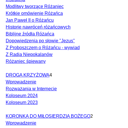
Modlitwy tworzące Różaniec
Krótkie omówienie Różańca
Jan Paweł II o Różańcu
Historie nawróceń różańcowych
Biblijne źródła Różańca
Dopowiedzenia po słowie "Jezus"
Z Proboszczem o Różańcu - wywiad
Z Radia Niepokalanów
Różaniec śpiewany
DROGA KRZYŻOWA
4
Wprowadzenie
Rozważania w Internecie
Koloseum 2024
Koloseum 2023
KORONKA DO MIŁOSIERDZIA BOŻEGO
2
Wprowadzenie