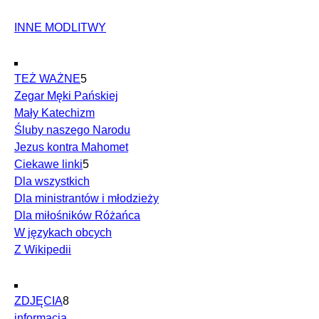
INNE MODLITWY
TEŻ WAŻNE
5
Zegar Męki Pańskiej
Mały Katechizm
Śluby naszego Narodu
Jezus kontra Mahomet
Ciekawe linki
5
Dla wszystkich
Dla ministrantów i młodzieży
Dla miłośników Różańca
W językach obcych
Z Wikipedii
ZDJĘCIA
8
informacja