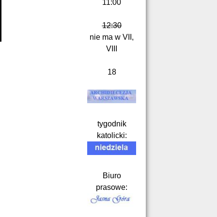
11:00
12:30
nie ma w VII,
VIII
18
tygodnik
katolicki:
Biuro
prasowe: