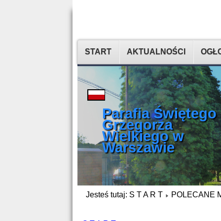
START
AKTUALNOŚCI
OGŁO
Parafia Świętego
Grzegorza
Wielkiego w
Warszawie
Jesteś tutaj:
S T A R T
POLECANE 