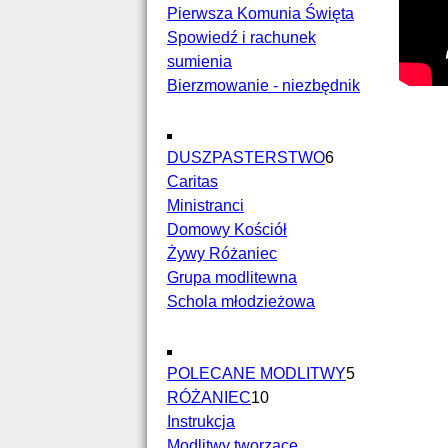
Pierwsza Komunia Święta
Spowiedź i rachunek
sumienia
Bierzmowanie - niezbędnik
DUSZPASTERSTWO
6
Caritas
Ministranci
Domowy Kościół
Żywy Różaniec
Grupa modlitewna
Schola młodzieżowa
POLECANE MODLITWY
5
RÓŻANIEC
10
Instrukcja
Modlitwy tworzące