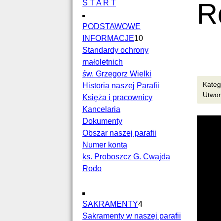
R
S T A R T
PODSTAWOWE
INFORMACJE
10
Standardy ochrony
małoletnich
św. Grzegorz Wielki
Kate
Historia naszej Parafii
Utwor
Księża i pracownicy
Kancelaria
Dokumenty
Obszar naszej parafii
Numer konta
ks. Proboszcz G. Cwajda
Rodo
SAKRAMENTY
4
Sakramenty w naszej parafii