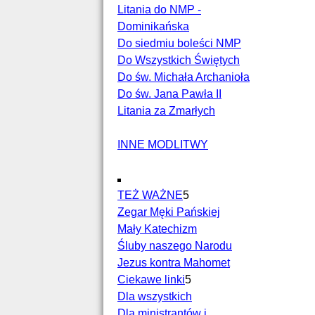
Litania do NMP -
Dominikańska
Do siedmiu boleści NMP
Do Wszystkich Świętych
Do św. Michała Archanioła
Do św. Jana Pawła II
Litania za Zmarłych
INNE MODLITWY
TEŻ WAŻNE
5
Zegar Męki Pańskiej
Mały Katechizm
Śluby naszego Narodu
Jezus kontra Mahomet
Ciekawe linki
5
Dla wszystkich
Dla ministrantów i