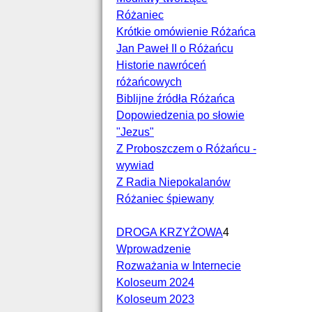
Różaniec
Krótkie omówienie Różańca
Jan Paweł II o Różańcu
Historie nawróceń
różańcowych
Biblijne źródła Różańca
Dopowiedzenia po słowie
"Jezus"
Z Proboszczem o Różańcu -
wywiad
Z Radia Niepokalanów
Różaniec śpiewany
DROGA KRZYŻOWA
4
Wprowadzenie
Rozważania w Internecie
Koloseum 2024
Koloseum 2023