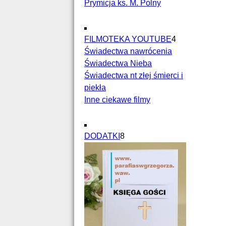
Prymicja ks. M. Polny
FILMOTEKA YOUTUBE
4
Świadectwa nawrócenia
Świadectwa Nieba
Świadectwa nt złej śmierci i
piekła
Inne ciekawe filmy
DODATKI
8